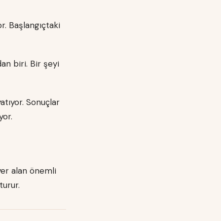
or. Başlangıçtaki
an biri. Bir şeyi
yatıyor. Sonuçlar
or.
er alan önemli
turur.