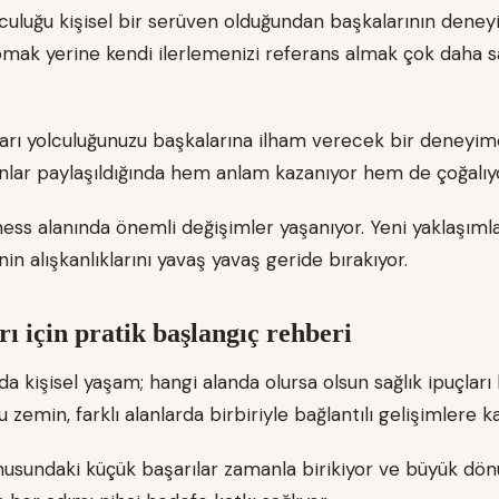
olculuğu kişisel bir serüven olduğundan başkalarının deney
mak yerine kendi ilerlemenizi referans almak çok daha sağ
çları yolculuğunuzu başkalarına ilham verecek bir deney
ar paylaşıldığında hem anlam kazanıyor hem de çoğalıyo
ness alanında önemli değişimler yaşanıyor. Yeni yaklaşıml
nin alışkanlıklarını yavaş yavaş geride bırakıyor.
rı için pratik başlangıç rehberi
 da kişisel yaşam; hangi alanda olursa olsun sağlık ipuçları 
zemin, farklı alanlarda birbiriyle bağlantılı gelişimlere ka
konusundaki küçük başarılar zamanla birikiyor ve büyük d