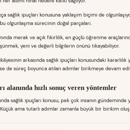
n her adımı nihai hedefe katkı sağlıyor.
tıkça sağlık ipuçları konusuna yaklaşım biçimi de olgunlaşıy
a bu olgunlaşma sürecinin doğal parçaları.
anında merak ve açık fikirlilik, en güçlü öğrenme araçlarınd
üşünmek, yeni ve değerli bilgilerin önünü tıkayabiliyor.
kâyesinin arkasında sağlık ipuçları konusundaki kararlılık 
 de süreç boyunca atılan adımlar birikmeye devam ediy
rı alanında hızlı sonuç veren yöntemler
da sağlık ipuçları konusu, pek çok insanın gündeminde y
. Küçük ama tutarlı adımlar zamanla büyük bir birikim oluş