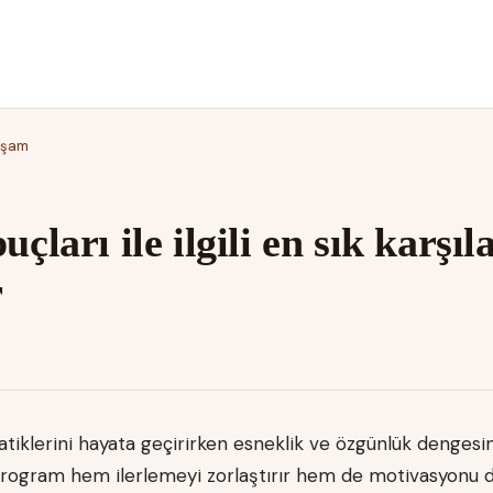
aşam
M
uçları ile ilgili en sık karşıl
r
pratiklerini hayata geçirirken esneklik ve özgünlük denge
r program hem ilerlemeyi zorlaştırır hem de motivasyonu d