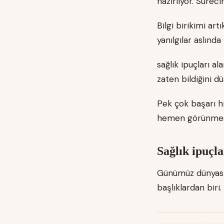
hazırlıyor. Süreci
Bilgi birikimi ar
yanılgılar aslınd
sağlık ipuçları al
zaten bildiğini d
Pek çok başarı hi
hemen görünmese
Sağlık ipuçla
Günümüz dünyasın
başlıklardan biri