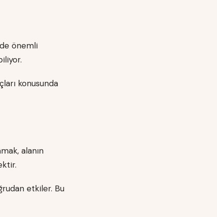
mde önemli
iliyor.
uçları konusunda
amak, alanın
ktir.
ğrudan etkiler. Bu