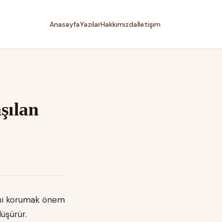
Anasayfa
Yazılar
Hakkımızda
İletişim
aşılan
sini korumak önem
üşürür.