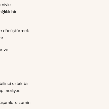
imiyle
lıklı bir
ime dönüştürmek
r.
ar ve
bilinci ortak bir
pı aralıyor.
önüşümlere zemin